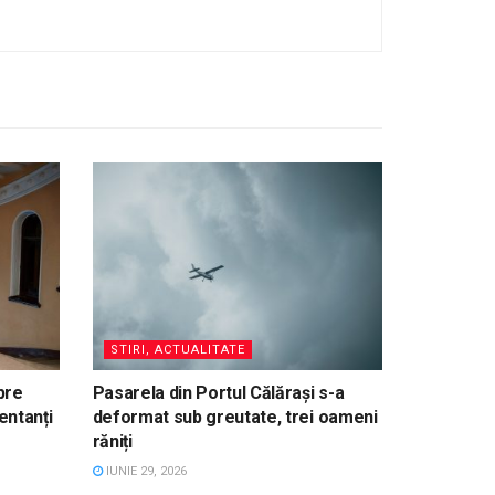
STIRI, ACTUALITATE
pre
Pasarela din Portul Călărași s-a
entanți
deformat sub greutate, trei oameni
răniți
IUNIE 29, 2026