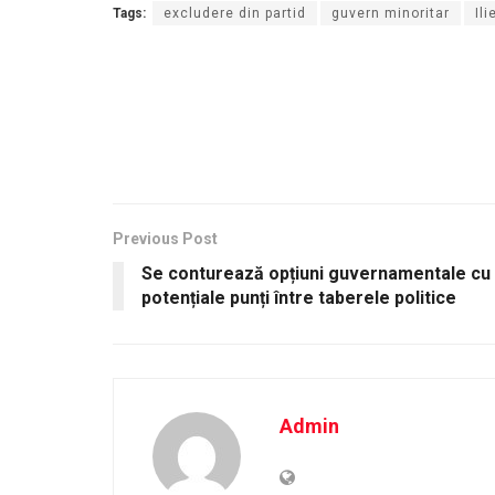
Tags:
excludere din partid
guvern minoritar
Il
Previous Post
Se conturează opțiuni guvernamentale cu 
potențiale punți între taberele politice
Admin