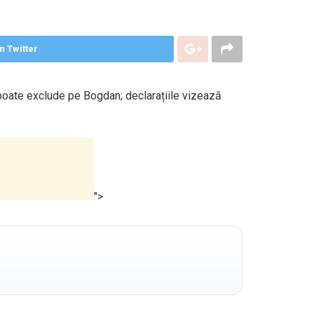
n Twitter
 poate exclude pe Bogdan; declarațiile vizează
">