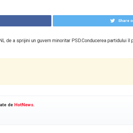
Share o
NL de a sprijini un guvern minoritar PSD.Conducerea partidului îl
cate de
HotNews
.