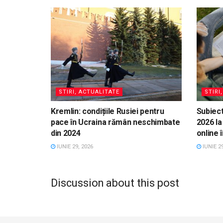
STIRI, ACTUALITATE
STIRI
Kremlin: condițiile Rusiei pentru
Subiect
pace în Ucraina rămân neschimbate
2026 la
din 2024
online 
IUNIE 29, 2026
IUNIE 29
Discussion about this post