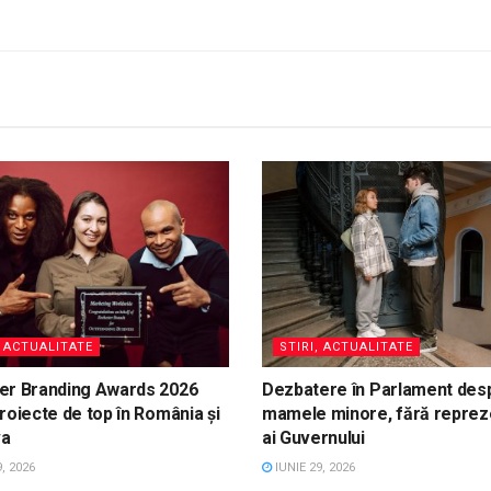
, ACTUALITATE
STIRI, ACTUALITATE
er Branding Awards 2026
Dezbatere în Parlament des
roiecte de top în România și
mamele minore, fără reprez
va
ai Guvernului
, 2026
IUNIE 29, 2026