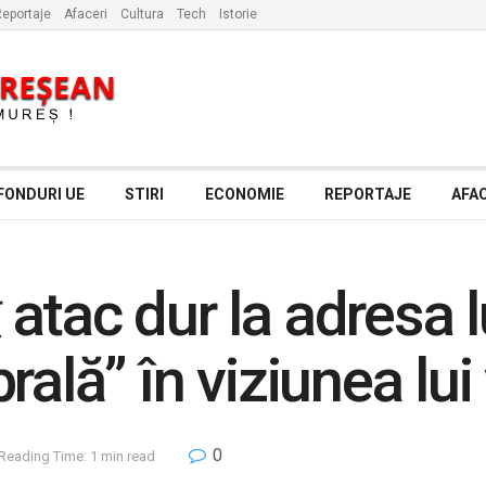
eportaje
Afaceri
Cultura
Tech
Istorie
FONDURI UE
STIRI
ECONOMIE
REPORTAJE
AFAC
tac dur la adresa lui
rală” în viziunea lu
0
Reading Time: 1 min read