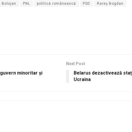
ie Bolojan
PNL
politică românească
PSD
Rareș Bogdan
Next Post
guvern minoritar și
Belarus dezactivează stați
Ucraina