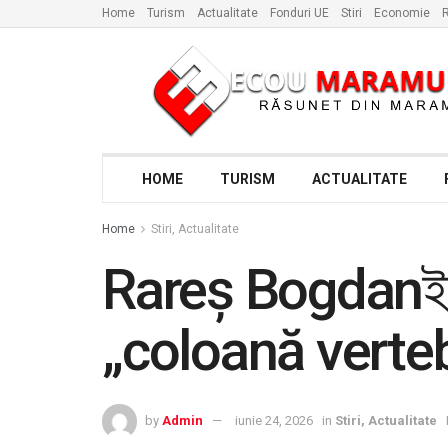
Home
Turism
Actualitate
Fonduri UE
Stiri
Economie
R
HOME
TURISM
ACTUALITATE
Home
Stiri, Actualitate
Rareș Bogdanই a
„coloană verteb
by
Admin
iunie 24, 2026
in
Stiri, Actualitate