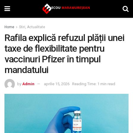
Home
Stiri, Actualitate
Rafila explică refuzul plății unei
taxe de flexibilitate pentru
vaccinuri Pfizer în timpul
mandatului
by
Admin
aprilie 15, 2026
Reading Time: 1 min read