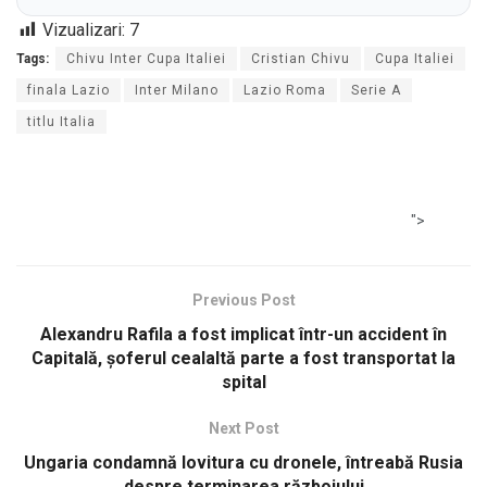
Vizualizari:
7
Tags:
Chivu Inter Cupa Italiei
Cristian Chivu
Cupa Italiei
finala Lazio
Inter Milano
Lazio Roma
Serie A
titlu Italia
">
Previous Post
Alexandru Rafila a fost implicat într-un accident în
Capitală, șoferul cealaltă parte a fost transportat la
spital
Next Post
Ungaria condamnă lovitura cu dronele, întreabă Rusia
despre terminarea războiului