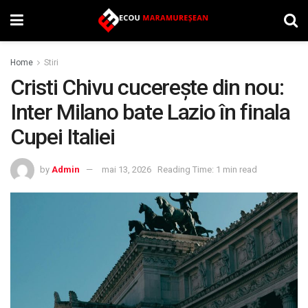
Home
Stiri
Cristi Chivu cucerește din nou:
Inter Milano bate Lazio în finala
Cupei Italiei
by
Admin
mai 13, 2026
Reading Time: 1 min read