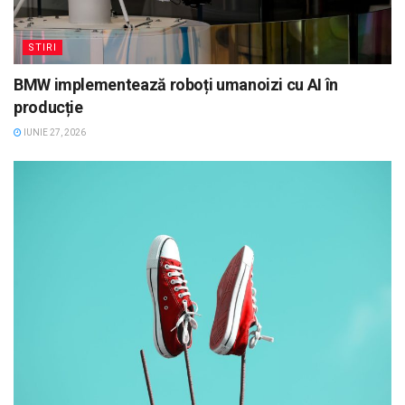
STIRI
BMW implementează roboți umanoizi cu AI în
producție
IUNIE 27, 2026