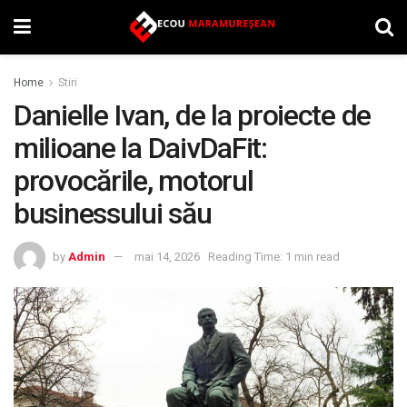
Home
Stiri
Danielle Ivan, de la proiecte de
milioane la DaivDaFit:
provocările, motorul
businessului său
by
Admin
mai 14, 2026
Reading Time: 1 min read