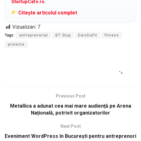
StartupCafe.ro
.
Citește articolul complet
Vizualizari:
7
Tags:
antreprenoriat
BT Stup
DaivDaFit
fitness
proiecte
">
Previous Post
Metallica a adunat cea mai mare audiență pe Arena
Națională, potrivit organizatorilor
Next Post
Eveniment WordPress în București pentru antreprenori