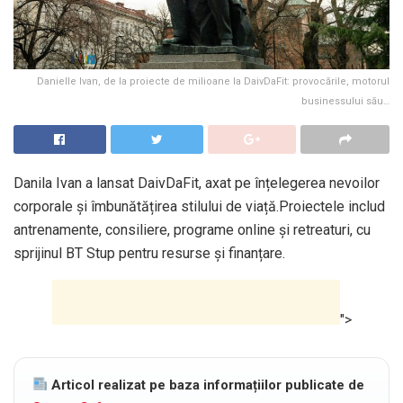
Danielle Ivan, de la proiecte de milioane la DaivDaFit: provocările, motorul
businessului său…
Danila Ivan a lansat DaivDaFit, axat pe înțelegerea nevoilor
corporale și îmbunătățirea stilului de viață.Proiectele includ
antrenamente, consiliere, programe online și retreaturi, cu
sprijinul BT Stup pentru resurse și finanțare.
">
Articol realizat pe baza informațiilor publicate de