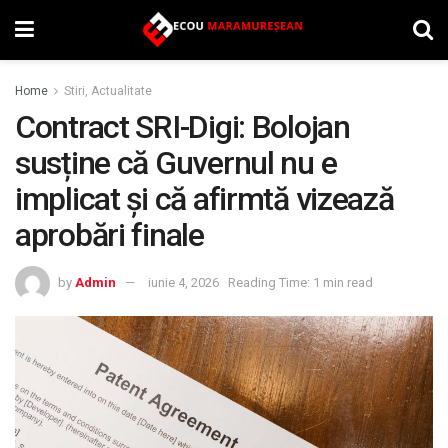
Home
Stiri, Actualitate
Contract SRI-Digi: Bolojan
susține că Guvernul nu e
implicat și că afirmtă vizează
aprobări finale
by
Admin
iunie 4, 2026
Reading Time: 1 min read