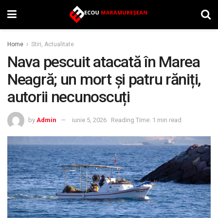
Home
Stiri, Actualitate
Nava pescuit atacată în Marea
Neagră; un mort și patru răniți,
autorii necunoscuți
by
Admin
iunie 5, 2026
Reading Time: 1 min read