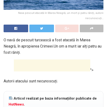
Nava pescuit atacată în Marea Neagră; un mort și patru răniți, autorii
necunoscuți…
O navă de pescuit turcească a fost atacată în Marea
Neagră, în apropierea Crimeei.Un om a murit iar alți patru au
fost răniți.
">
Autorii atacului sunt necunoscuți.
Articol realizat pe baza informațiilor publicate de
HotNews
.