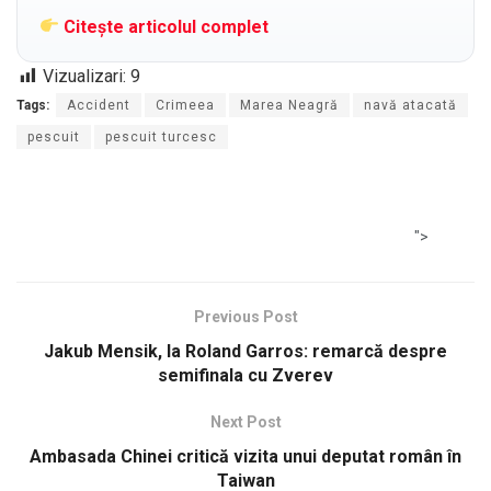
Citește articolul complet
Vizualizari:
9
Tags:
Accident
Crimeea
Marea Neagră
navă atacată
pescuit
pescuit turcesc
">
Previous Post
Jakub Mensik, la Roland Garros: remarcă despre
semifinala cu Zverev
Next Post
Ambasada Chinei critică vizita unui deputat român în
Taiwan