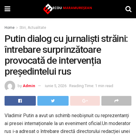
Home
Stiri, Actualitate
Putin dialog cu jurnaliști străini:
întrebare surprinzătoare
provocată de intervenția
președintelui rus
by
Admin
iunie 5, 2026
Reading Time: 1 min read
Vladimir Putin a avut un schimb neobișnuit cu reprezentanți
ai presei internaționale la un eveniment oficial.Un moderator
rus i-a adresat o întrebare directă directorului redacției unei