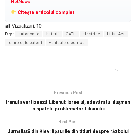
HotNews
.
Citește articolul complet
Vizualizari:
10
Tags:
autonomie
baterii
CATL
electrice
Litiu- Aer
tehnologie baterii
vehicule electrice
">
Previous Post
Iranul avertizează Libanul: Israelul, adevăratul duşman
în spatele problemelor Libanului
Next Post
Jurnalistă din Kiev: lipsurile din titluri despre războiul