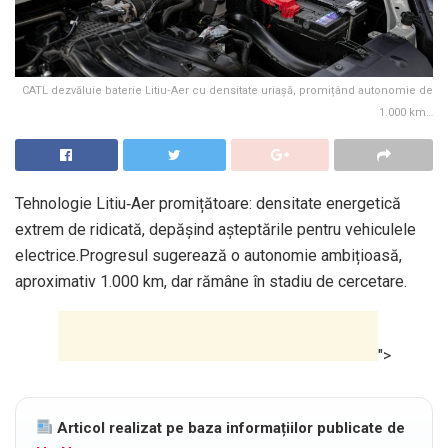
CATL dezvăluie baterie Litiu‑Aer cu densitate uriașă, promițând autonomie de
1.000 km…
Tehnologie Litiu‑Aer promițătoare: densitate energetică
extrem de ridicată, depășind așteptările pentru vehiculele
electrice.Progresul sugerează o autonomie ambițioasă,
aproximativ 1.000 km, dar rămâne în stadiu de cercetare.
">
Articol realizat pe baza informațiilor publicate de