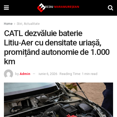
Home
Stiri, Actualitate
CATL dezvăluie baterie
Litiu‑Aer cu densitate uriașă,
promițând autonomie de 1.000
km
by
Admin
iunie 6, 2026
Reading Time: 1 min read