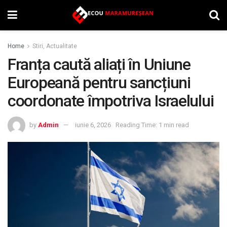
Home
Stiri, Actualitate
Franța caută aliați în Uniune
Europeană pentru sancțiuni
coordonate împotriva Israelului
by
Admin
iunie 6, 2026
Reading Time: 1 min read