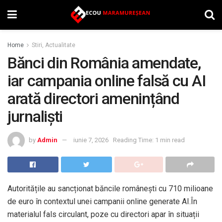
Home
Stiri, Actualitate
Bănci din România amendate,
iar campania online falsă cu AI
arată directori amenințând
jurnaliști
by
Admin
iunie 7, 2026
Reading Time: 1 min read
Autoritățile au sancționat băncile românești cu 710 milioane
de euro în contextul unei campanii online generate AI.În
materialul fals circulant, poze cu directori apar în situații