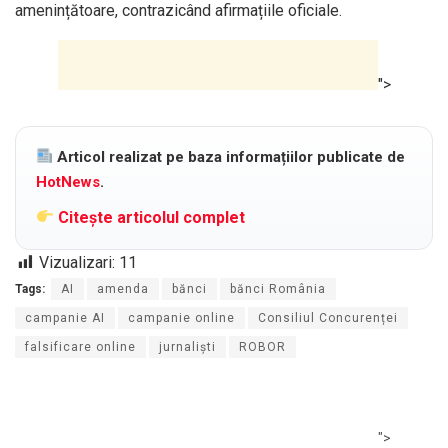
amenințătoare, contrazicând afirmațiile oficiale.
">
Articol realizat pe baza informațiilor publicate de
HotNews
.
Citește articolul complet
Vizualizari:
11
Tags:
AI
amenda
bănci
bănci România
campanie AI
campanie online
Consiliul Concurenței
falsificare online
jurnaliști
ROBOR
">