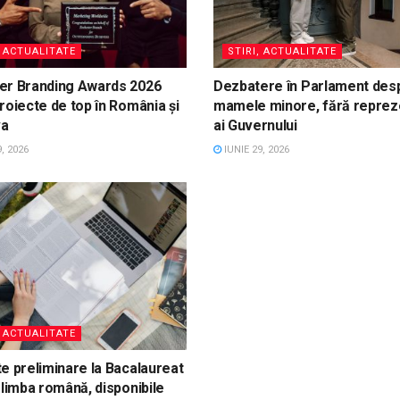
, ACTUALITATE
STIRI, ACTUALITATE
er Branding Awards 2026
Dezbatere în Parlament des
roiecte de top în România și
mamele minore, fără reprez
va
ai Guvernului
, 2026
IUNIE 29, 2026
, ACTUALITATE
e preliminare la Bacalaureat
 limba română, disponibile