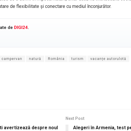
utare de flexibilitate și conectare cu mediul înconjurător.
cate de
DIGI24
.
al campervan
natură
România
turism
vacanțe autorulotă
Next Post
ti avertizează despre noul
Alegeri în Armenia, test p