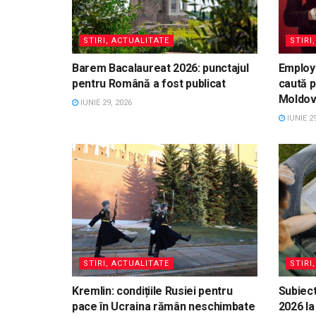
STIRI, ACTUALITATE
STIRI
Barem Bacalaureat 2026: punctajul
Employ
pentru Română a fost publicat
caută p
Moldo
IUNIE 29, 2026
IUNIE 29
STIRI, ACTUALITATE
STIRI
Kremlin: condițiile Rusiei pentru
Subiect
pace în Ucraina rămân neschimbate
2026 la