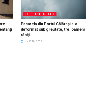
STIRI, ACTUALITATE
pre
Pasarela din Portul Călărași s-a
entanți
deformat sub greutate, trei oameni
răniți
IUNIE 29, 2026