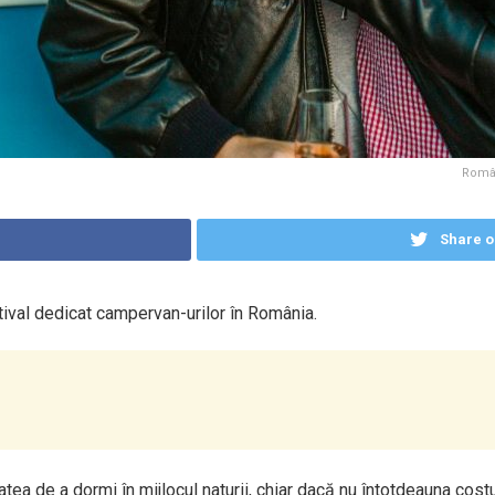
Român
Share o
stival dedicat campervan-urilor în România.
tatea de a dormi în mijlocul naturii, chiar dacă nu întotdeauna cos