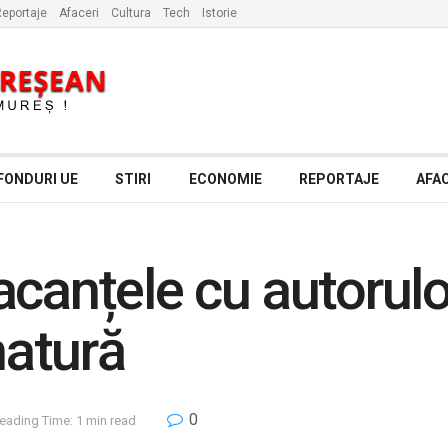
eportaje
Afaceri
Cultura
Tech
Istorie
FONDURI UE
STIRI
ECONOMIE
REPORTAJE
AFAC
canțele cu autorulo
natură
0
eading Time: 1 min read