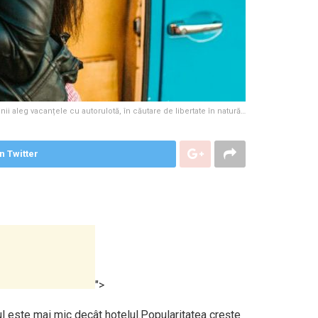
ii aleg vacanțele cu autorulotă, în căutare de libertate în natură…
n Twitter
">
tul este mai mic decât hotelul.Popularitatea crește