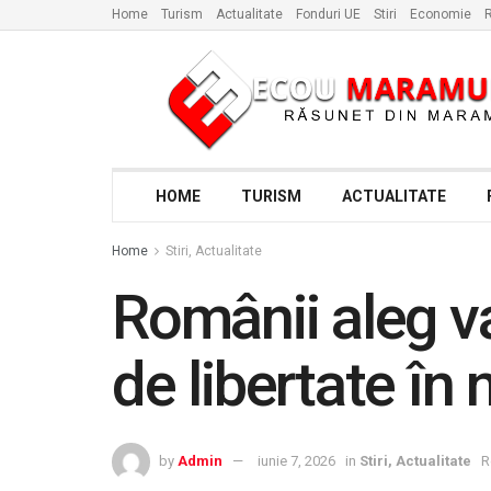
Home
Turism
Actualitate
Fonduri UE
Stiri
Economie
R
HOME
TURISM
ACTUALITATE
Home
Stiri, Actualitate
Românii aleg va
de libertate în 
by
Admin
iunie 7, 2026
in
Stiri, Actualitate
R