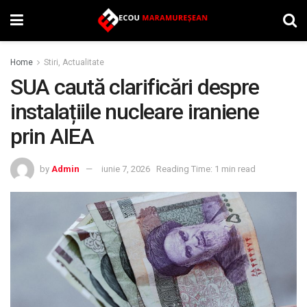
Home
Stiri, Actualitate
SUA caută clarificări despre
instalațiile nucleare iraniene
prin AIEA
by
Admin
iunie 7, 2026
Reading Time: 1 min read