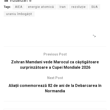
Vizualizari:
8
Tags:
AIEA
energie atomică
Iran
rezoluție
SUA
uraniu îmbogățit
">
Previous Post
Zohran Mamdani vede Marocul ca câștigătoare
surprinzătoare a Cupei Mondiale 2026
Next Post
Aliații comemorează 82 de ani de la Debarcarea în
Normandia