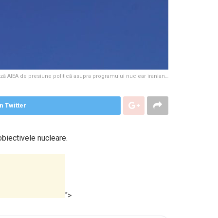
ă AIEA de presiune politică asupra programului nuclear iranian…
n Twitter
obiectivele nucleare.
">