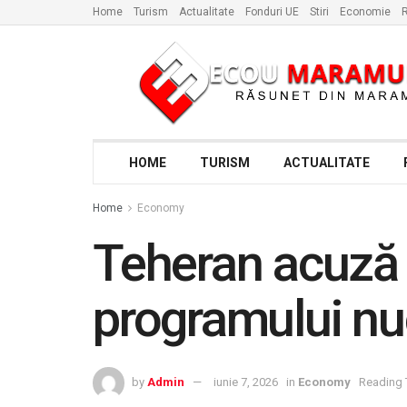
Home
Turism
Actualitate
Fonduri UE
Stiri
Economie
R
HOME
TURISM
ACTUALITATE
Home
Economy
Teheran acuză 
programului nuc
by
Admin
iunie 7, 2026
in
Economy
Reading 