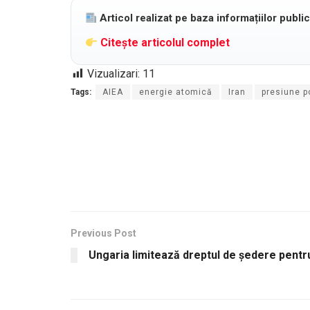
Articol realizat pe baza informațiilor publi
Citește articolul complet
Vizualizari:
11
Tags:
AIEA
energie atomică
Iran
presiune po
Previous Post
Ungaria limitează dreptul de ședere pentr