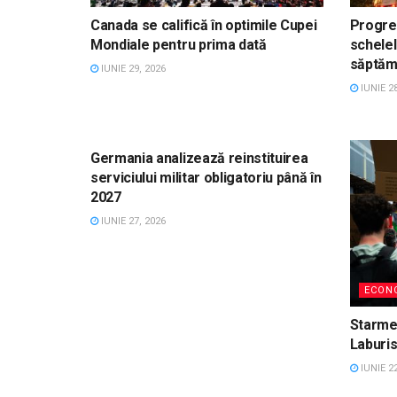
Canada se califică în optimile Cupei
Progres
Mondiale pentru prima dată
schelel
săptăm
IUNIE 29, 2026
IUNIE 28
ECONOMY
Germania analizează reinstituirea
serviciului militar obligatoriu până în
2027
IUNIE 27, 2026
ECON
Starme
Laburis
IUNIE 22