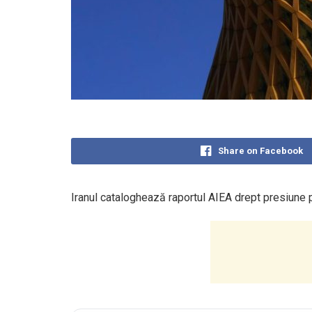
Share on Facebook
Iranul cataloghează raportul AIEA drept presiune p