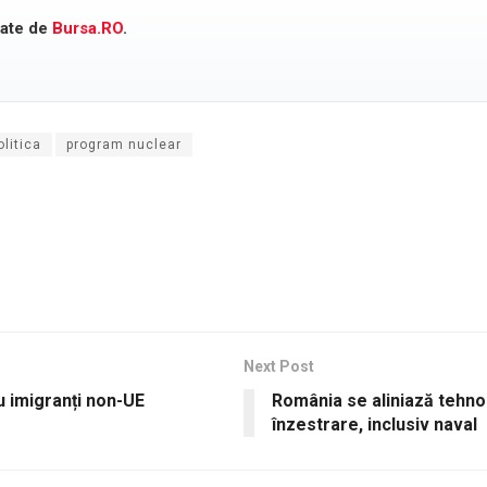
cate de
Bursa.RO
.
litica
program nuclear
Next Post
u imigranți non-UE
România se aliniază tehno
înzestrare, inclusiv naval