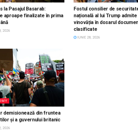
 la Pasajul Basarab:
Fostul consilier de securitat
e aproape finalizate în prima
națională al lui Trump admite
ână
vinovăția în dosarul docume
clasificate
, 2026
IUNIE 28, 2026
OMY
r demisionează din fruntea
tilor și a guvernului britanic
, 2026