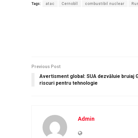
Tags:
atac
Cernobîl
combustibil nuclear
Ru
Previous Post
Avertisment global: SUA dezvăluie bruiaj GP
riscuri pentru tehnologie
Admin