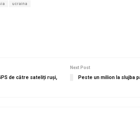
sia
ucraina
Next Post
S de către sateliți ruși,
Peste un milion la slujba p