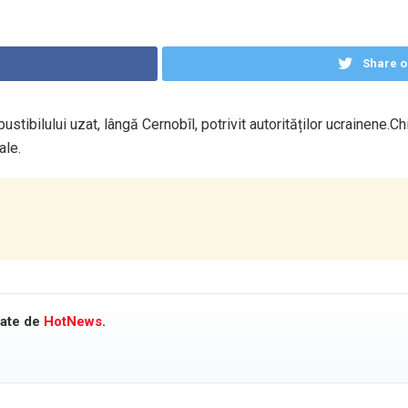
Share o
tibilului uzat, lângă Cernobîl, potrivit autorităților ucrainene.Chi
ale.
cate de
HotNews
.