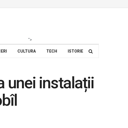
">
ERI
CULTURA
TECH
ISTORIE
unei instalații
bîl