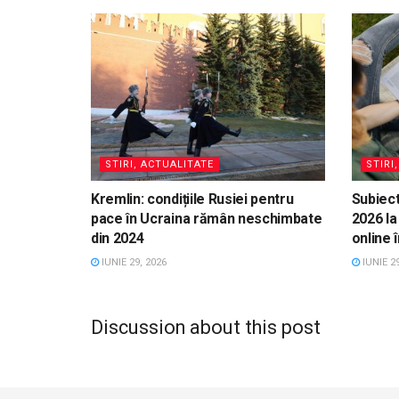
STIRI, ACTUALITATE
STIRI
Kremlin: condițiile Rusiei pentru
Subiect
pace în Ucraina rămân neschimbate
2026 la
din 2024
online 
IUNIE 29, 2026
IUNIE 29
Discussion about this post