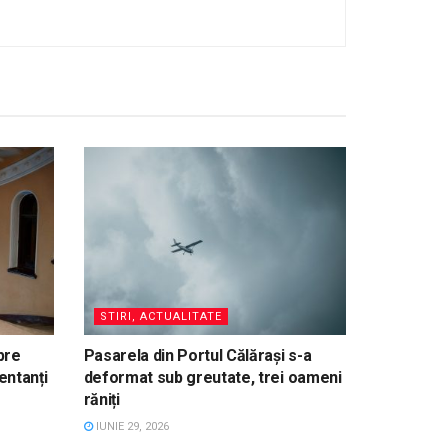
STIRI, ACTUALITATE
pre
Pasarela din Portul Călărași s-a
entanți
deformat sub greutate, trei oameni
răniți
IUNIE 29, 2026