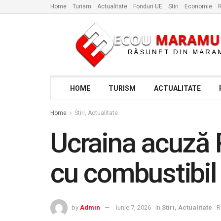
Home
Turism
Actualitate
Fonduri UE
Stiri
Economie
R
HOME
TURISM
ACTUALITATE
Home
Stiri, Actualitate
Ucraina acuză R
cu combustibil
by
Admin
iunie 7, 2026
in
Stiri, Actualitate
R