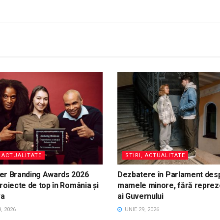
, ACTUALITATE
STIRI, ACTUALITATE
er Branding Awards 2026
Dezbatere în Parlament des
roiecte de top în România și
mamele minore, fără reprez
va
ai Guvernului
, 2026
IUNIE 29, 2026