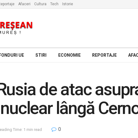
eportaje
Afaceri
Cultura
Tech
Istorie
FONDURI UE
STIRI
ECONOMIE
REPORTAJE
AFAC
usia de atac asupra 
 nuclear lângă Cerno
0
eading Time: 1 min read