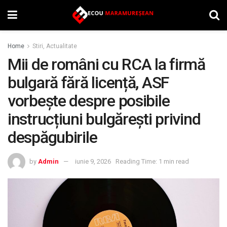
Home
Stiri, Actualitate
Mii de români cu RCA la firmă
bulgară fără licență, ASF
vorbește despre posibile
instrucțiuni bulgărești privind
despăgubirile
by
Admin
iunie 9, 2026
Reading Time: 1 min read