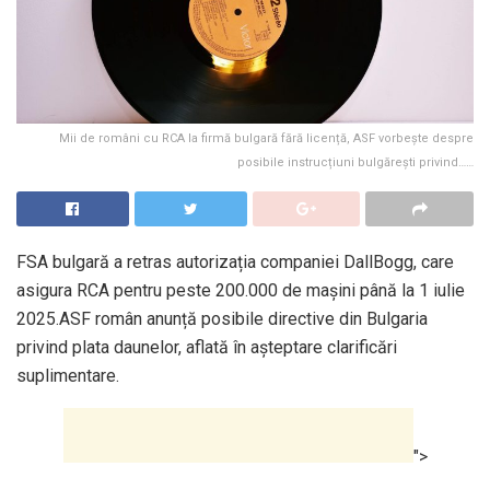
Mii de români cu RCA la firmă bulgară fără licență, ASF vorbește despre
posibile instrucțiuni bulgărești privind……
FSA bulgară a retras autorizația companiei DallBogg, care
asigura RCA pentru peste 200.000 de mașini până la 1 iulie
2025.ASF român anunță posibile directive din Bulgaria
privind plata daunelor, aflată în așteptare clarificări
suplimentare.
">