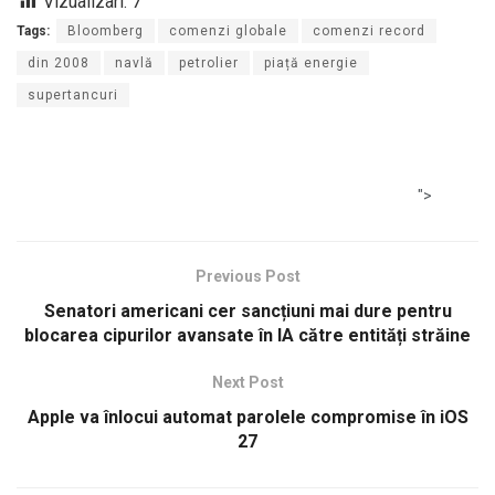
Vizualizari:
7
Tags:
Bloomberg
comenzi globale
comenzi record
din 2008
navlă
petrolier
piață energie
supertancuri
">
Previous Post
Senatori americani cer sancțiuni mai dure pentru
blocarea cipurilor avansate în IA către entități străine
Next Post
Apple va înlocui automat parolele compromise în iOS
27