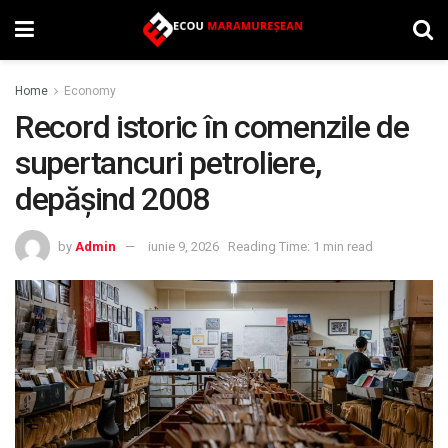
Home
Economy
Record istoric în comenzile de
supertancuri petroliere,
depășind 2008
by
Admin
iunie 9, 2026
Reading Time: 1 min read