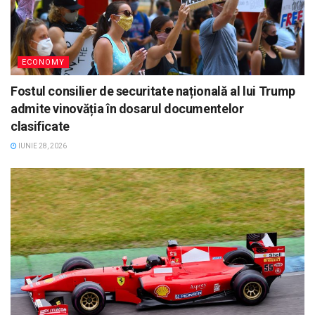
ECONOMY
Fostul consilier de securitate națională al lui Trump
admite vinovăția în dosarul documentelor
clasificate
IUNIE 28, 2026