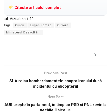
Citește articolul complet
Vizualizari:
11
Tags:
Ciucu
Eugen Tomac
Guvern
Ministerul Dezvoltării
">
Previous Post
SUA reiau bombardamentele asupra Iranului după
incidentul cu elicopterul
Next Post
AUR crește în parlament, în timp ce PSD și PNL revin la
vechile Obiceiuri