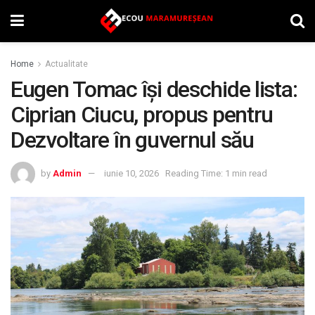
Home
Actualitate
Eugen Tomac își deschide lista:
Ciprian Ciucu, propus pentru
Dezvoltare în guvernul său
by
Admin
iunie 10, 2026
Reading Time: 1 min read