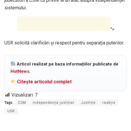
judecători a CSM cu privire la un atac asupra independenței
sistemului.
">
USR solicită clarificări și respect pentru separația puterilor.
Articol realizat pe baza informațiilor publicate de
HotNews
.
Citește articolul complet
Vizualizari:
7
Tags:
CSM
independența justiției
Justiție
reakție
USR