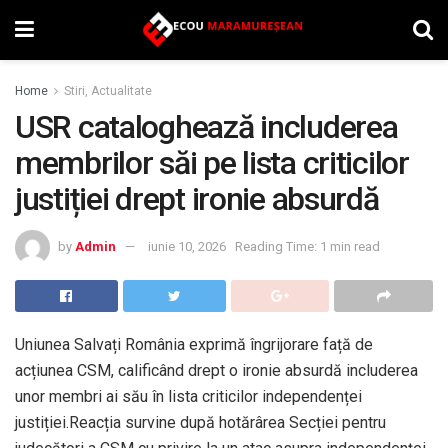
Home
Stiri, Actualitate
USR cataloghează includerea
membrilor săi pe lista criticilor
justiției drept ironie absurdă
by
Admin
iunie 10, 2026
Reading Time: 1 min read
Uniunea Salvați România exprimă îngrijorare față de
acțiunea CSM, calificând drept o ironie absurdă includerea
unor membri ai său în lista criticilor independenței
justiției.Reacția survine după hotărârea Secției pentru