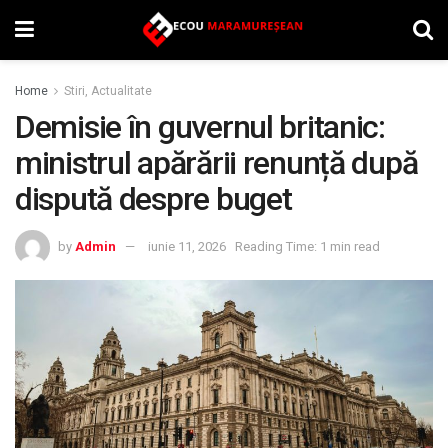
Home
Stiri, Actualitate
Demisie în guvernul britanic:
ministrul apărării renunță după
dispută despre buget
by
Admin
iunie 11, 2026
Reading Time: 1 min read