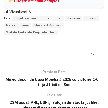
Citește articolul complet
Vizualizari:
6
Tags:
buget aparare
Buget militar
demisie
Guvern
Marea Britanie
Ministrul Apărării
Statele Unite ale Regatului Unit
">
Previous Post
Mexic deschide Cupa Mondială 2026 cu victorie 2-0 în
fața Africii de Sud
Next Post
CSM acuză PNL, USR și Bolojan de atac la justiție;
judecătorii cer date despre proteste