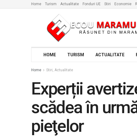
Home
Turism
Actualitate
Fonduri UE
Stiri
Economie
R
HOME
TURISM
ACTUALITATE
Home
Stiri, Actualitate
Experții averti
scădea în următo
pieţelor