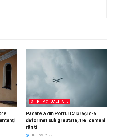
STIRI, ACTUALITATE
pre
Pasarela din Portul Călărași s-a
entanți
deformat sub greutate, trei oameni
răniți
IUNIE 29, 2026