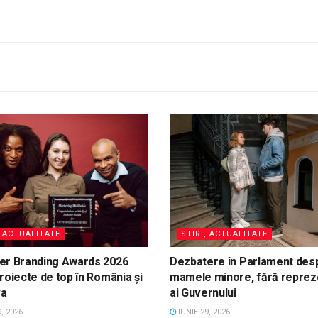
, ACTUALITATE
STIRI, ACTUALITATE
er Branding Awards 2026
Dezbatere în Parlament des
roiecte de top în România și
mamele minore, fără reprez
va
ai Guvernului
, 2026
IUNIE 29, 2026