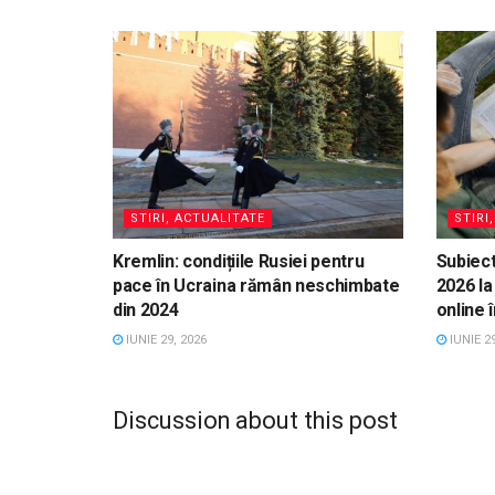
STIRI, ACTUALITATE
STIRI
Kremlin: condițiile Rusiei pentru
Subiect
pace în Ucraina rămân neschimbate
2026 la
din 2024
online 
IUNIE 29, 2026
IUNIE 29
Discussion about this post