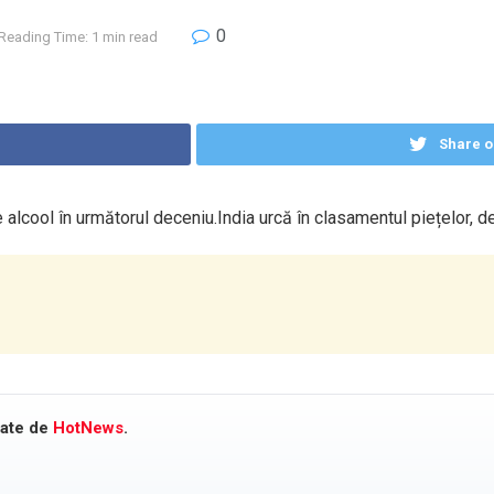
0
Reading Time: 1 min read
Share o
 alcool în următorul deceniu.India urcă în clasamentul piețelor, 
cate de
HotNews
.