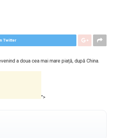
n Twitter
devenind a doua cea mai mare piață, după China.
">