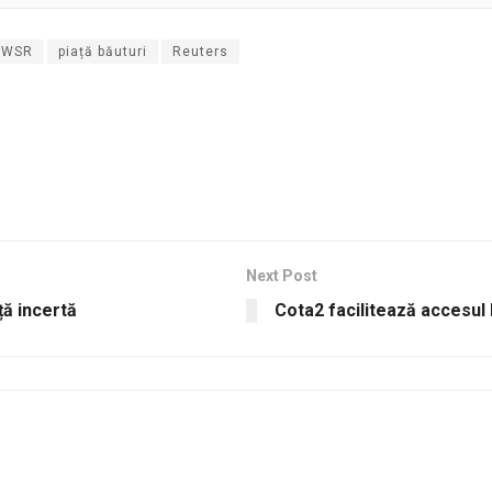
IWSR
piață băuturi
Reuters
Next Post
ță incertă
Cota2 facilitează accesul la