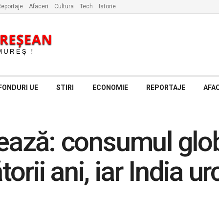
eportaje
Afaceri
Cultura
Tech
Istorie
FONDURI UE
STIRI
ECONOMIE
REPORTAJE
AFAC
zează: consumul glob
rii ani, iar India ur