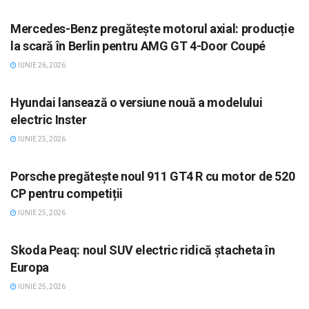
AUTO
Mercedes-Benz pregătește motorul axial: producție
la scară în Berlin pentru AMG GT 4-Door Coupé
IUNIE 26, 2026
AUTO
Hyundai lansează o versiune nouă a modelului
electric Inster
IUNIE 25, 2026
AUTO
Porsche pregătește noul 911 GT4 R cu motor de 520
CP pentru competiții
IUNIE 25, 2026
AUTO
Skoda Peaq: noul SUV electric ridică ștacheta în
Europa
IUNIE 25, 2026
AUTO