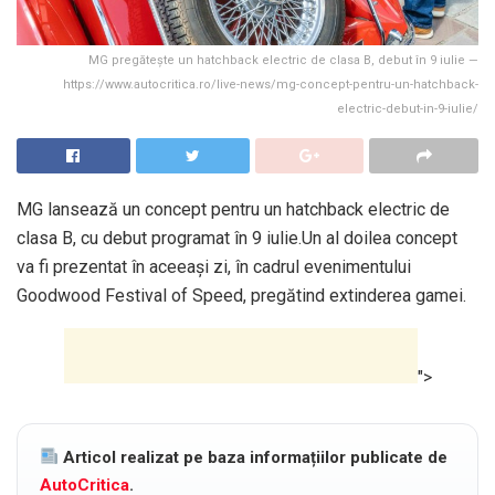
MG pregătește un hatchback electric de clasa B, debut în 9 iulie —
https://www.autocritica.ro/live-news/mg-concept-pentru-un-hatchback-
electric-debut-in-9-iulie/
MG lansează un concept pentru un hatchback electric de
clasa B, cu debut programat în 9 iulie.Un al doilea concept
va fi prezentat în aceeași zi, în cadrul evenimentului
Goodwood Festival of Speed, pregătind extinderea gamei.
">
Articol realizat pe baza informațiilor publicate de
AutoCritica
.