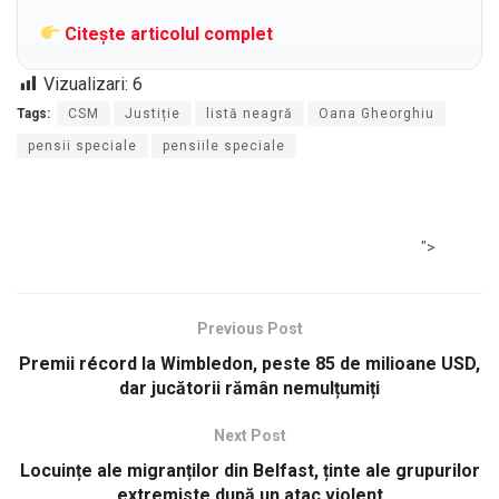
Citește articolul complet
Vizualizari:
6
Tags:
CSM
Justiție
listă neagră
Oana Gheorghiu
pensii speciale
pensiile speciale
">
Previous Post
Premii récord la Wimbledon, peste 85 de milioane USD,
dar jucătorii rămân nemulțumiți
Next Post
Locuințe ale migranților din Belfast, ținte ale grupurilor
extremiste după un atac violent