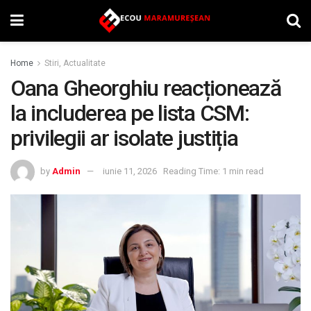
Home
Stiri, Actualitate
Oana Gheorghiu reacționează
la includerea pe lista CSM:
privilegii ar isolate justiția
by
Admin
iunie 11, 2026
Reading Time: 1 min read