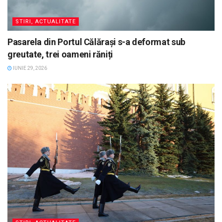
STIRI, ACTUALITATE
Pasarela din Portul Călărași s-a deformat sub
greutate, trei oameni răniți
IUNIE 29, 2026