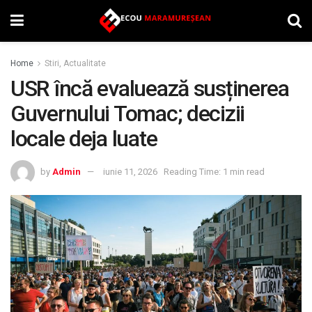
Home
Stiri, Actualitate
USR încă evaluează susținerea
Guvernului Tomac; decizii
locale deja luate
by
Admin
iunie 11, 2026
Reading Time: 1 min read