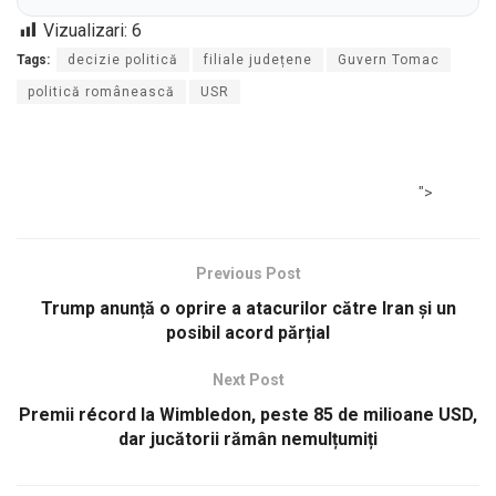
Vizualizari:
6
Tags:
decizie politică
filiale județene
Guvern Tomac
politică românească
USR
">
Previous Post
Trump anunță o oprire a atacurilor către Iran și un
posibil acord părțial
Next Post
Premii récord la Wimbledon, peste 85 de milioane USD,
dar jucătorii rămân nemulțumiți