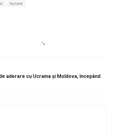
or
turism
">
de aderare cu Ucraina și Moldova, începând