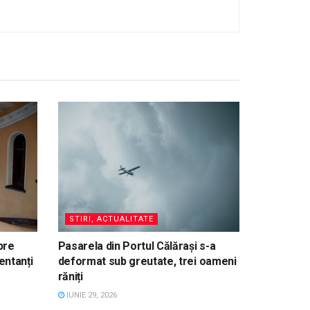
STIRI, ACTUALITATE
pre
Pasarela din Portul Călărași s-a
entanți
deformat sub greutate, trei oameni
răniți
IUNIE 29, 2026