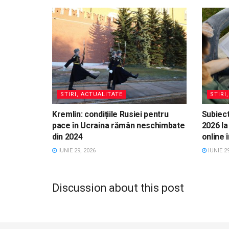
STIRI, ACTUALITATE
STIRI
Kremlin: condițiile Rusiei pentru
Subiect
pace în Ucraina rămân neschimbate
2026 la
din 2024
online 
IUNIE 29, 2026
IUNIE 29
Discussion about this post