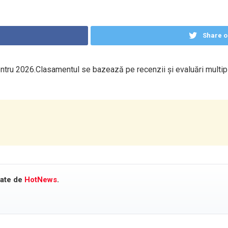
Share o
entru 2026.Clasamentul se bazează pe recenzii și evaluări multipl
cate de
HotNews
.