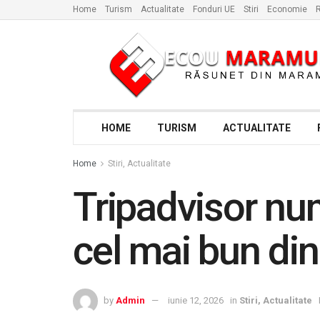
Home
Turism
Actualitate
Fonduri UE
Stiri
Economie
R
HOME
TURISM
ACTUALITATE
Home
Stiri, Actualitate
Tripadvisor nu
cel mai bun di
by
Admin
iunie 12, 2026
in
Stiri, Actualitate