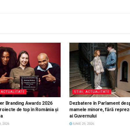
, ACTUALITATE
STIRI, ACTUALITATE
er Branding Awards 2026
Dezbatere în Parlament des
roiecte de top în România și
mamele minore, fără reprez
va
ai Guvernului
, 2026
IUNIE 29, 2026