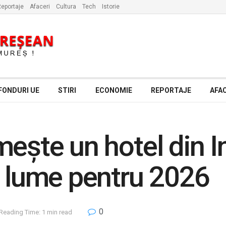
eportaje
Afaceri
Cultura
Tech
Istorie
FONDURI UE
STIRI
ECONOMIE
REPORTAJE
AFAC
mește un hotel din I
n lume pentru 2026
0
Reading Time: 1 min read