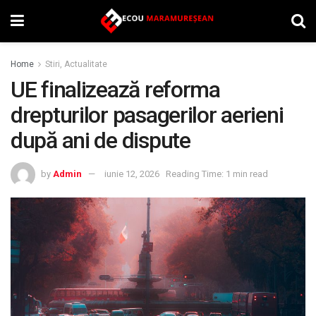
Home
Stiri, Actualitate
UE finalizează reforma
drepturilor pasagerilor aerieni
după ani de dispute
by
Admin
iunie 12, 2026
Reading Time: 1 min read