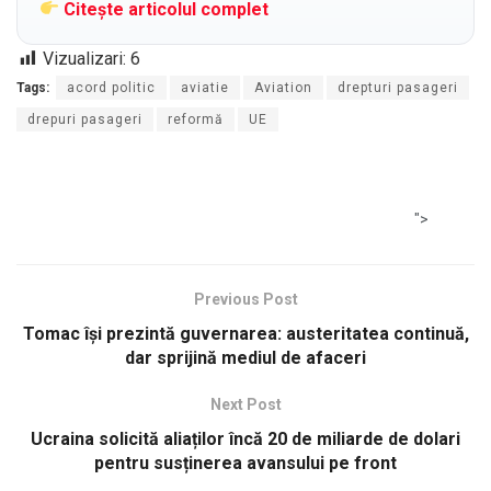
Citește articolul complet
Vizualizari:
6
Tags:
acord politic
aviatie
Aviation
drepturi pasageri
drepuri pasageri
reformă
UE
">
Previous Post
Tomac își prezintă guvernarea: austeritatea continuă,
dar sprijină mediul de afaceri
Next Post
Ucraina solicită aliaților încă 20 de miliarde de dolari
pentru susținerea avansului pe front