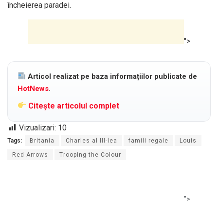
încheierea paradei.
">
Articol realizat pe baza informațiilor publicate de
HotNews
.
Citește articolul complet
Vizualizari:
10
Tags:
Britania
Charles al III-lea
famili regale
Louis
Red Arrows
Trooping the Colour
">