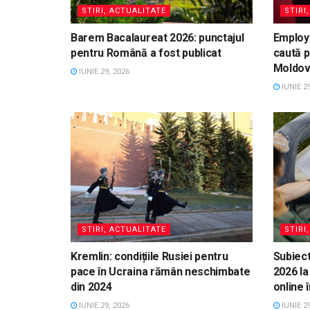
STIRI, ACTUALITATE
STIRI
Barem Bacalaureat 2026: punctajul
Employ
pentru Română a fost publicat
caută p
Moldo
IUNIE 29, 2026
IUNIE 29
STIRI, ACTUALITATE
STIRI
Kremlin: condițiile Rusiei pentru
Subiect
pace în Ucraina rămân neschimbate
2026 la
din 2024
online 
IUNIE 29, 2026
IUNIE 29