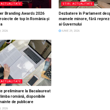
, ACTUALITATE
STIRI, ACTUALITATE
er Branding Awards 2026
Dezbatere în Parlament des
roiecte de top în România și
mamele minore, fără reprez
va
ai Guvernului
, 2026
IUNIE 29, 2026
, ACTUALITATE
e preliminare la Bacalaureat
 limba română, disponibile
înainte de publicare
, 2026