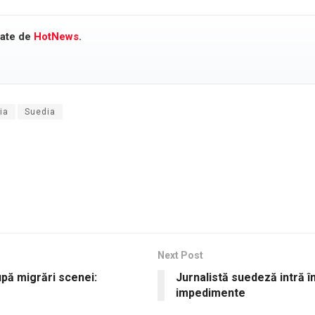
cate de
HotNews
.
ia
Suedia
Next Post
pă migrări scenei:
Jurnalistă suedeză intră î
impedimente