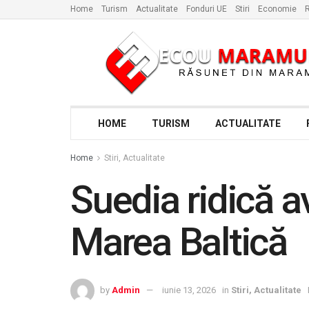
Home
Turism
Actualitate
Fonduri UE
Stiri
Economie
R
HOME
TURISM
ACTUALITATE
Home
Stiri, Actualitate
Suedia ridică a
Marea Baltică
by
Admin
iunie 13, 2026
in
Stiri, Actualitate