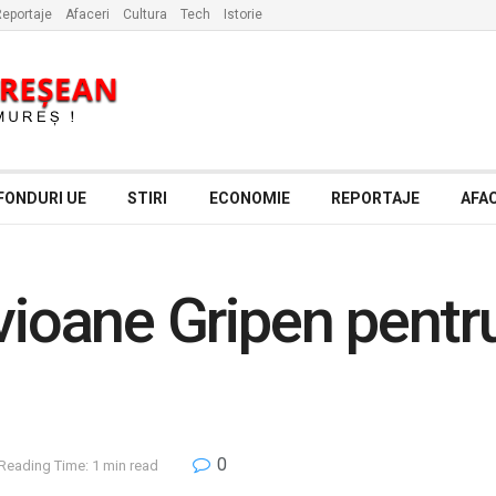
eportaje
Afaceri
Cultura
Tech
Istorie
FONDURI UE
STIRI
ECONOMIE
REPORTAJE
AFAC
vioane Gripen pentru
0
Reading Time: 1 min read