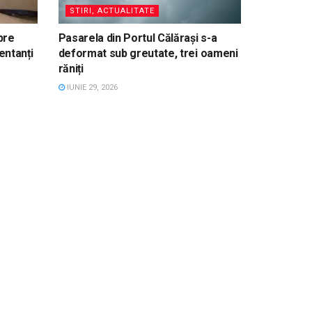
STIRI, ACTUALITATE
pre
Pasarela din Portul Călărași s-a
entanți
deformat sub greutate, trei oameni
răniți
IUNIE 29, 2026