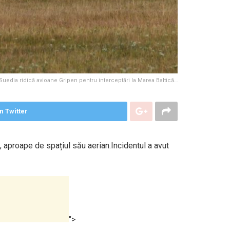
Suedia ridică avioane Gripen pentru interceptări la Marea Baltică…
n Twitter
 aproape de spațiul său aerian.Incidentul a avut
">