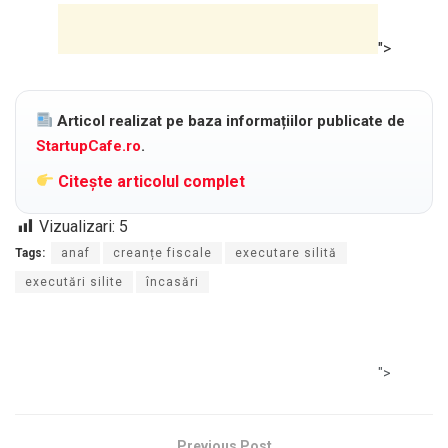
">
Articol realizat pe baza informațiilor publicate de
StartupCafe.ro
.
Citește articolul complet
Vizualizari:
5
Tags:
anaf
creanțe fiscale
executare silită
executări silite
încasări
">
Previous Post