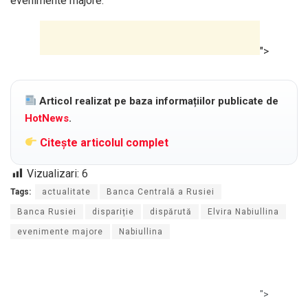
evenimente majore.
">
Articol realizat pe baza informațiilor publicate de
HotNews
.
Citește articolul complet
Vizualizari:
6
Tags:
actualitate
Banca Centrală a Rusiei
Banca Rusiei
dispariție
dispărută
Elvira Nabiullina
evenimente majore
Nabiullina
">