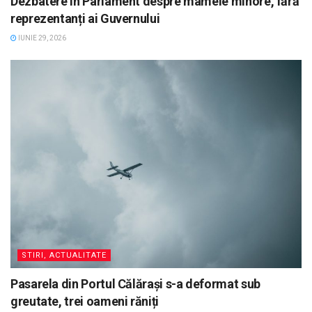
Dezbatere în Parlament despre mamele minore, fără
reprezentanți ai Guvernului
IUNIE 29, 2026
STIRI, ACTUALITATE
Pasarela din Portul Călărași s-a deformat sub
greutate, trei oameni răniți