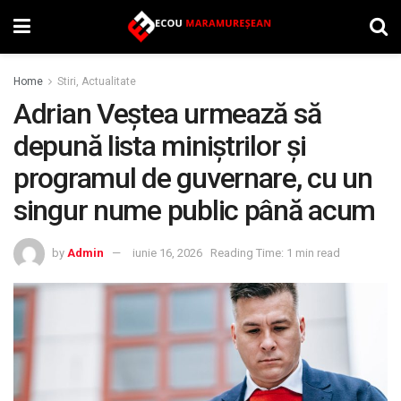
Home
Stiri, Actualitate
Adrian Veștea urmează să
depună lista miniștrilor și
programul de guvernare, cu un
singur nume public până acum
by
Admin
iunie 16, 2026
Reading Time: 1 min read