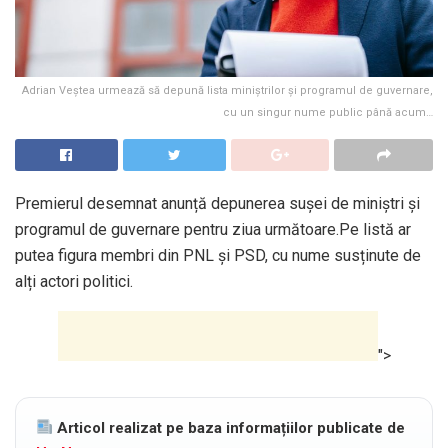
Adrian Veștea urmează să depună lista miniștrilor și programul de guvernare,
cu un singur nume public până acum…
Premierul desemnat anunță depunerea sușei de miniștri și
programul de guvernare pentru ziua următoare.Pe listă ar
putea figura membri din PNL și PSD, cu nume susținute de
alți actori politici.
">
Articol realizat pe baza informațiilor publicate de