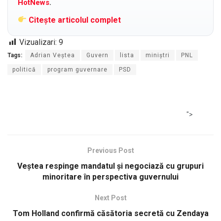
HotNews
.
Citește articolul complet
Vizualizari:
9
Tags:
Adrian Veștea
Guvern
lista
miniştri
PNL
politică
program guvernare
PSD
">
Previous Post
Veștea respinge mandatul și negociază cu grupuri
minoritare în perspectiva guvernului
Next Post
Tom Holland confirmă căsătoria secretă cu Zendaya