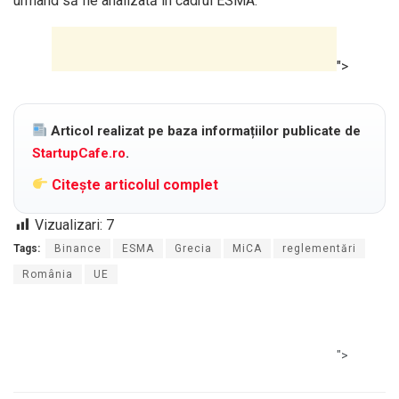
urmând să fie analizată în cadrul ESMA.
">
Articol realizat pe baza informațiilor publicate de
StartupCafe.ro
.
Citește articolul complet
Vizualizari:
7
Tags:
Binance
ESMA
Grecia
MiCA
reglementări
România
UE
">