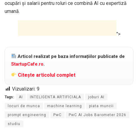
ocupări și salarii pentru roluri ce combină AI cu expertiză
umană.
">
Articol realizat pe baza informațiilor publicate de
StartupCafe.ro
.
Citește articolul complet
Vizualizari:
9
Tags:
AI
INTELIGENTA ARTIFICIALA
joburi AI
locuri de munca
machine learning
piata muncii
prompt engineering
PwC
PwC AI Jobs Barometer 2026
studiu