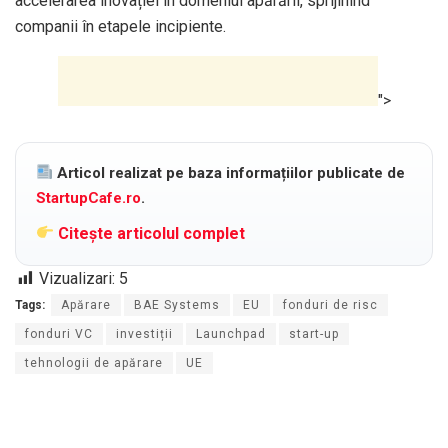
accelerarea inovației în domeniul apărării, sprijinind
companii în etapele incipiente.
">
Articol realizat pe baza informațiilor publicate de
StartupCafe.ro
.
Citește articolul complet
Vizualizari:
5
Tags:
Apărare
BAE Systems
EU
fonduri de risc
fonduri VC
investiții
Launchpad
start-up
tehnologii de apărare
UE