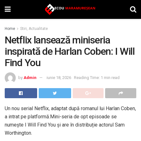
Home
Stiri, Actualitate
Netflix lansează miniseria
inspirată de Harlan Coben: I Will
Find You
by
Admin
iunie 18, 2026
Reading Time: 1 min read
Un nou serial Netflix, adaptat după romanul lui Harlan Coben,
a intrat pe platformă.Mini-seria de opt episoade se
numește I Will Find You și are în distribuție actorul Sam
Worthington.