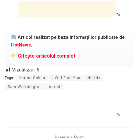
">
Articol realizat pe baza informațiilor publicate de
HotNews
.
Citește articolul complet
Vizualizari:
5
Tags:
Harlan Coben
I Will Find You
Netflix
Sam Worthington
serial
">
Previous Post