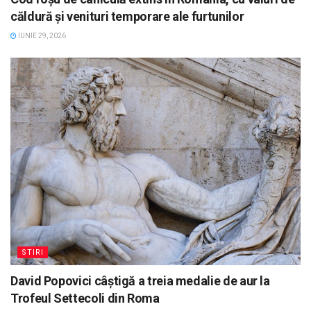
căldură și venituri temporare ale furtunilor
IUNIE 29, 2026
STIRI
David Popovici câștigă a treia medalie de aur la
Trofeul Settecoli din Roma