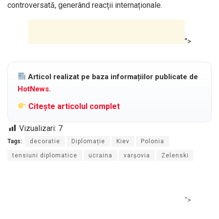
controversată, generând reacții internaționale.
">
Articol realizat pe baza informațiilor publicate de
HotNews
.
Citește articolul complet
Vizualizari:
7
Tags:
decoratie
Diplomație
Kiev
Polonia
tensiuni diplomatice
ucraina
varșovia
Zelenski
">