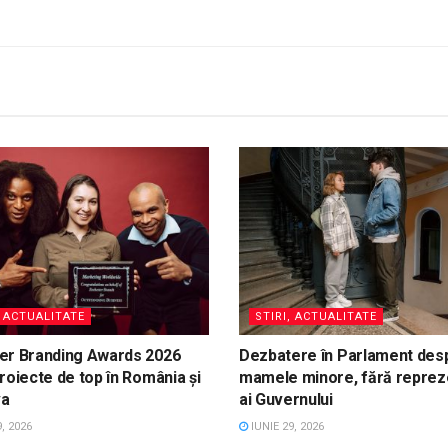
, ACTUALITATE
STIRI, ACTUALITATE
er Branding Awards 2026
Dezbatere în Parlament des
roiecte de top în România și
mamele minore, fără reprez
va
ai Guvernului
, 2026
IUNIE 29, 2026