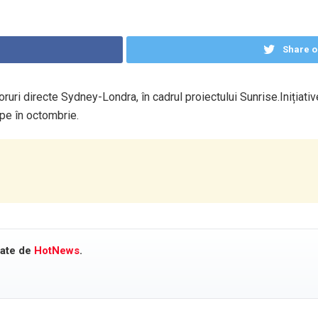
Share o
ruri directe Sydney-Londra, în cadrul proiectului Sunrise.Inițiati
epe în octombrie.
cate de
HotNews
.