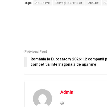
Tags:
Aeronave
inovații aeronave
Qantas
Q
Previous Post
România la Eurosatory 2026: 12 companii p
competiția internațională de apărare
Admin