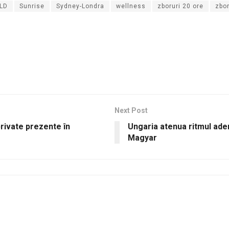
LD
Sunrise
Sydney-Londra
wellness
zboruri 20 ore
zbor
Next Post
rivate prezente în
Ungaria atenua ritmul aderă
Magyar