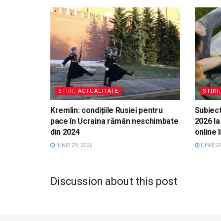
STIRI, ACTUALITATE
STIRI
Kremlin: condițiile Rusiei pentru
Subiect
pace în Ucraina rămân neschimbate
2026 la
din 2024
online 
IUNIE 29, 2026
IUNIE 29
Discussion about this post