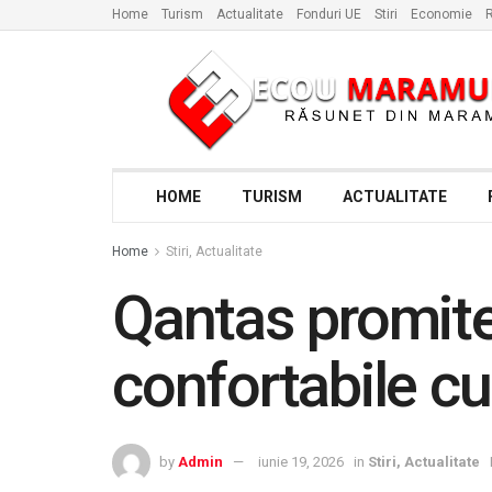
Home
Turism
Actualitate
Fonduri UE
Stiri
Economie
R
HOME
TURISM
ACTUALITATE
Home
Stiri, Actualitate
Qantas promite
confortabile cu
by
Admin
iunie 19, 2026
in
Stiri, Actualitate