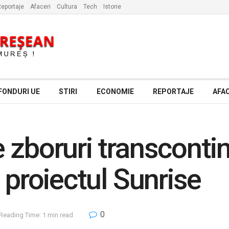
eportaje
Afaceri
Cultura
Tech
Istorie
FONDURI UE
STIRI
ECONOMIE
REPORTAJE
AFAC
 zboruri transconti
 proiectul Sunrise
0
Reading Time: 1 min read