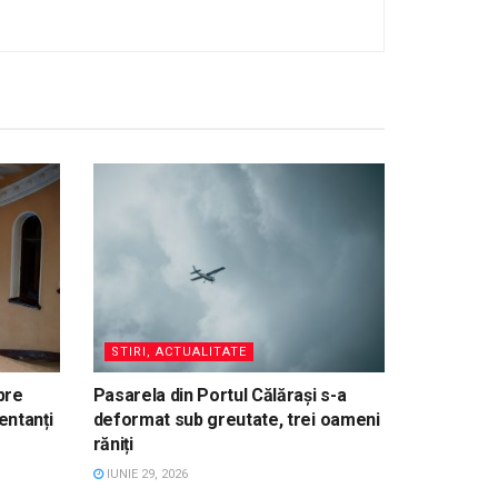
STIRI, ACTUALITATE
pre
Pasarela din Portul Călărași s-a
entanți
deformat sub greutate, trei oameni
răniți
IUNIE 29, 2026