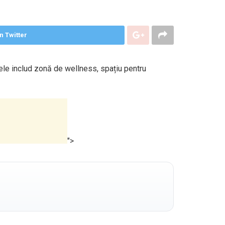
n Twitter
vele includ zonă de wellness, spațiu pentru
">