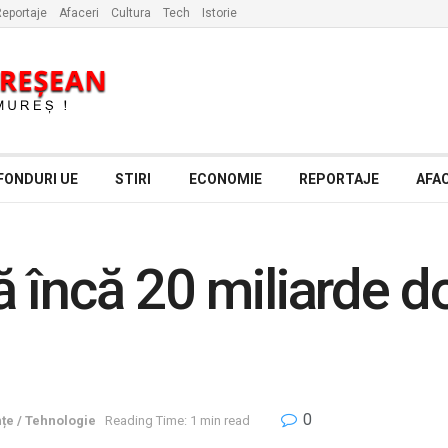
eportaje
Afaceri
Cultura
Tech
Istorie
FONDURI UE
STIRI
ECONOMIE
REPORTAJE
AFAC
 încă 20 miliarde do
0
nțe / Tehnologie
Reading Time: 1 min read