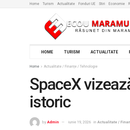
Home
Turism
Actualitate
Fonduri UE
Stiri
Economie
R
HOME
TURISM
ACTUALITATE
Home
Actualitate / Finanțe / Tehnologie
SpaceX vizează
istoric
by
Admin
iunie 19, 2026
in
Actualitate / Fina