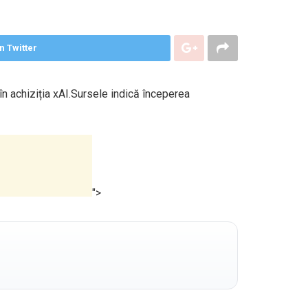
n Twitter
n achiziția xAI.Sursele indică începerea
">