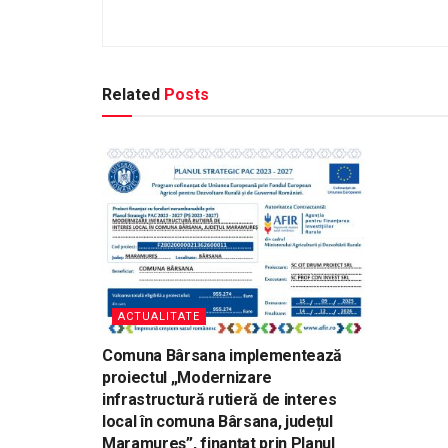
Related
Posts
ACTUALITATE
Comuna Bârsana implementează
proiectul „Modernizare
infrastructură rutieră de interes
local în comuna Bârsana, județul
Maramureș”, finanțat prin Planul