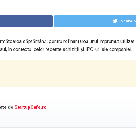
Share o
mătoarea săptămână, pentru refinanțarea unui împrumut utilizat î
ul, în contextul celor recente achiziții și IPO-uri ale companiei.
cate de
StartupCafe.ro
.