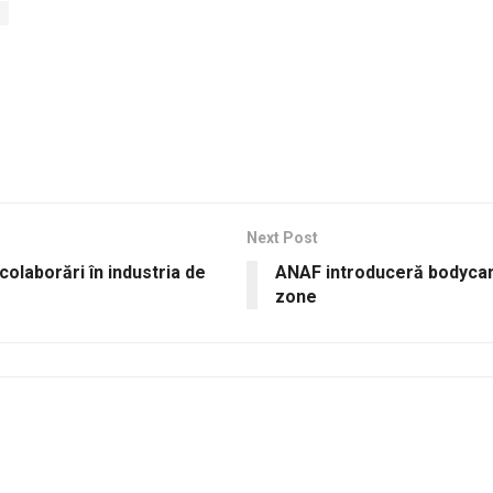
Next Post
olaborări în industria de
ANAF introduceră bodycam 
zone