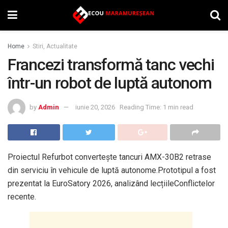
Home
Stiri, Actualitate
Francezi transformă tanc vechi
într-un robot de luptă autonom
by
Admin
iunie 20, 2026
Reading Time: 1 min read
Proiectul Refurbot convertește tancuri AMX-30B2 retrase
din serviciu în vehicule de luptă autonome.Prototipul a fost
prezentat la EuroSatory 2026, analizând lecțiileConflictelor
recente.