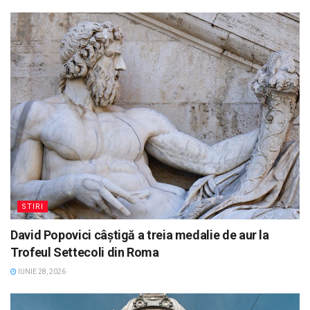
STIRI
David Popovici câștigă a treia medalie de aur la
Trofeul Settecoli din Roma
IUNIE 28, 2026