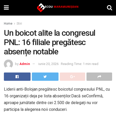
Home
Stiri
Un boicot alite la congresul
PNL: 16 filiale pregătesc
absențe notable
by
Admin
iunie 20, 2026
Reading Time: 1 min read
Liderii anti-Bolojan pregătesc boicotul congresului PNL, cu
16 organizații deja pe lista absenților.Dacă seConfirmă,
aproape jumătate dintre cei 2.500 de delegați nu vor
participa la alegerea noii conduceri.