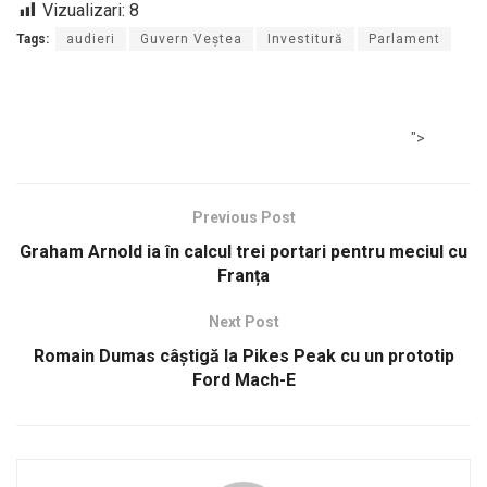
Vizualizari:
8
Tags:
audieri
Guvern Veștea
Investitură
Parlament
">
Previous Post
Graham Arnold ia în calcul trei portari pentru meciul cu
Franța
Next Post
Romain Dumas câștigă la Pikes Peak cu un prototip
Ford Mach-E