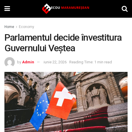
Home
Economy
Parlamentul decide învestitura
Guvernului Veştea
by
Admin
iunie 22, 2026
Reading Time: 1 min read