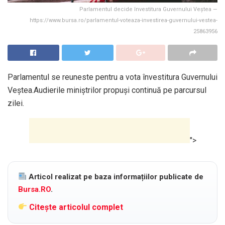
Parlamentul decide învestitura Guvernului Veştea —
https://www.bursa.ro/parlamentul-voteaza-investirea-guvernului-vestea-
25863956
Parlamentul se reuneste pentru a vota învestitura Guvernului
Veştea.Audierile miniştrilor propuşi continuă pe parcursul
zilei.
">
Articol realizat pe baza informațiilor publicate de
Bursa.RO
.
Citește articolul complet