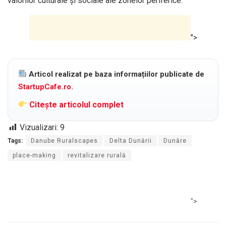
valorilor culturale și sociale ale zonelor periferice.
">
Articol realizat pe baza informațiilor publicate de
StartupCafe.ro
.
Citește articolul complet
Vizualizari:
9
Tags:
Danube Ruralscapes
Delta Dunării
Dunăre
place-making
revitalizare rurală
">