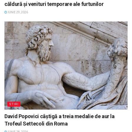
căldură și venituri temporare ale furtunilor
IUNIE 29, 2026
STIRI
David Popovici câștigă a treia medalie de aur la
Trofeul Settecoli din Roma
IUNIE 28, 2026