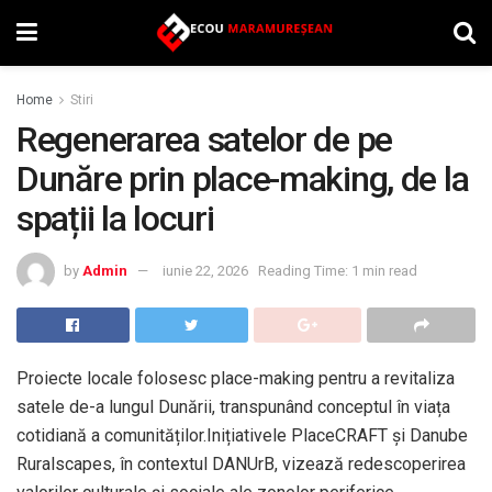
Home
Stiri
Regenerarea satelor de pe
Dunăre prin place-making, de la
spații la locuri
by
Admin
iunie 22, 2026
Reading Time: 1 min read
Proiecte locale folosesc place-making pentru a revitaliza
satele de-a lungul Dunării, transpunând conceptul în viața
cotidiană a comunităților.Inițiativele PlaceCRAFT și Danube
Ruralscapes, în contextul DANUrB, vizează redescoperirea