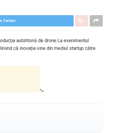
n Twitter
 producția autohtonă de drone.La evenimentul
liniind că inovația vine din mediul startup către
">