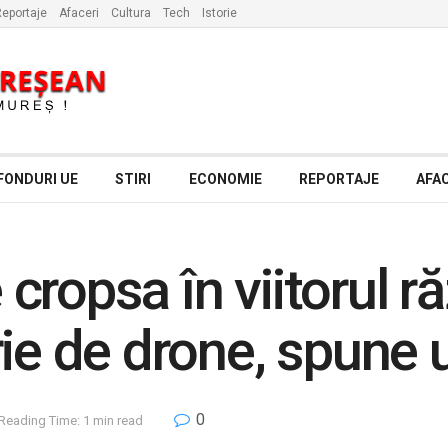
eportaje
Afaceri
Cultura
Tech
Istorie
FONDURI UE
STIRI
ECONOMIE
REPORTAJE
AFAC
ropsa în viitorul r
rie de drone, spune 
0
Reading Time: 1 min read