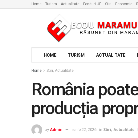
Home
Turism
Actualitate
Fonduri UE
Stiri
Economie
R
HOME
TURISM
ACTUALITATE
Home
Stiri, Actualitate
România poate c
producția prop
by
Admin
iunie 22, 2026
in
Stiri, Actualitate