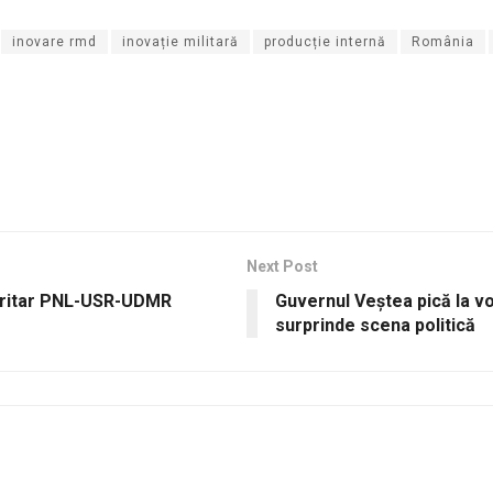
inovare rmd
inovație militară
producție internă
România
Next Post
noritar PNL-USR-UDMR
Guvernul Veștea pică la vo
surprinde scena politică