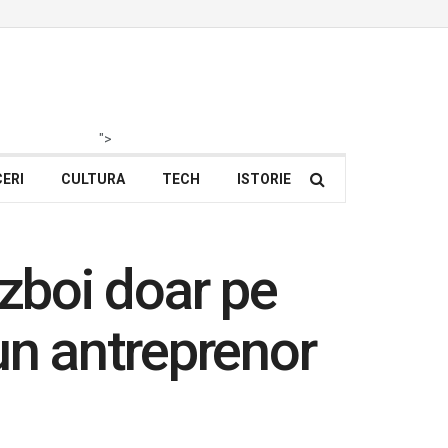
">
ERI
CULTURA
TECH
ISTORIE
ăzboi doar pe
un antreprenor