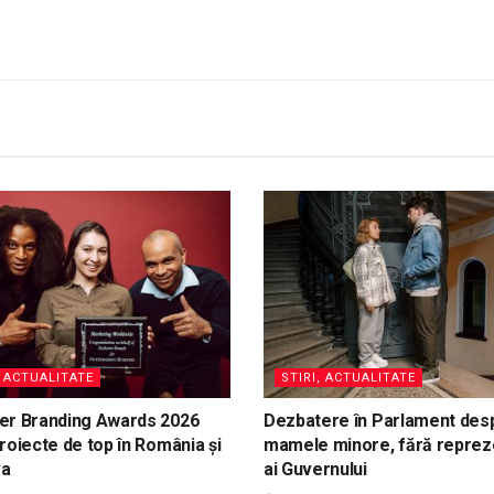
, ACTUALITATE
STIRI, ACTUALITATE
er Branding Awards 2026
Dezbatere în Parlament des
roiecte de top în România și
mamele minore, fără reprez
va
ai Guvernului