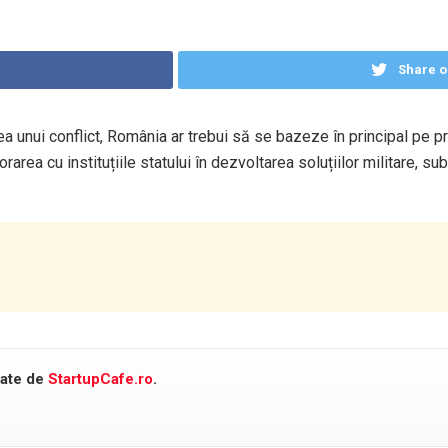
Share o
tea unui conflict, România ar trebui să se bazeze în principal pe
ea cu instituțiile statului în dezvoltarea soluțiilor militare, sub
cate de
StartupCafe.ro
.