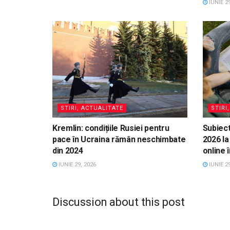
IUNIE 29
STIRI, ACTUALITATE
STIRI
Kremlin: condițiile Rusiei pentru
Subiect
pace în Ucraina rămân neschimbate
2026 la
din 2024
online 
IUNIE 29, 2026
IUNIE 29
Discussion about this post