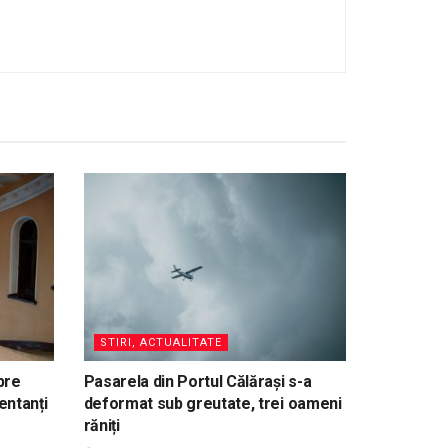
STIRI, ACTUALITATE
pre
Pasarela din Portul Călărași s-a
entanți
deformat sub greutate, trei oameni
răniți