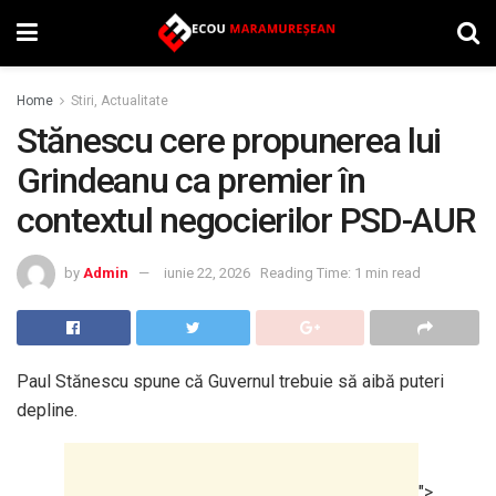
Home
Stiri, Actualitate
Stănescu cere propunerea lui
Grindeanu ca premier în
contextul negocierilor PSD-AUR
by
Admin
iunie 22, 2026
Reading Time: 1 min read
Paul Stănescu spune că Guvernul trebuie să aibă puteri
depline.
">