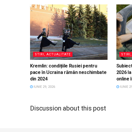
STIRI, ACTUALITATE
STIRI
Kremlin: condițiile Rusiei pentru
Subiect
pace în Ucraina rămân neschimbate
2026 la
din 2024
online 
IUNIE 29, 2026
IUNIE 29
Discussion about this post