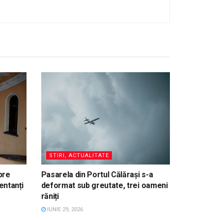
STIRI, ACTUALITATE
pre
Pasarela din Portul Călărași s-a
entanți
deformat sub greutate, trei oameni
răniți
IUNIE 29, 2026