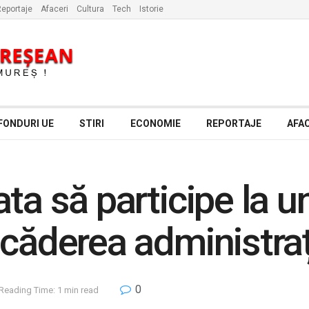
eportaje
Afaceri
Cultura
Tech
Istorie
FONDURI UE
STIRI
ECONOMIE
REPORTAJE
AFAC
ta să participe la u
 căderea administraț
0
Reading Time: 1 min read