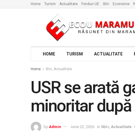
Home
Turism
Actualitate
Fonduri UE
Stiri
Economie
R
HOME
TURISM
ACTUALITATE
Home
Stiri, Actualitate
USR se arată ga
minoritar după
by
Admin
iunie 22, 2026
in
Stiri, Actualitate