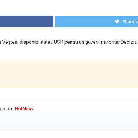
Share o
Veștea, disponibilitatea USR pentru un guvern minoritar.Decizia vi
cate de
HotNews
.