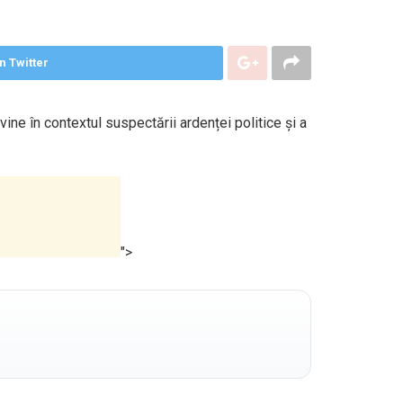
n Twitter
ne în contextul suspectării ardenței politice și a
">