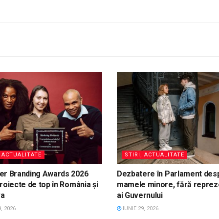
, ACTUALITATE
STIRI, ACTUALITATE
er Branding Awards 2026
Dezbatere în Parlament des
roiecte de top în România și
mamele minore, fără reprez
va
ai Guvernului
, 2026
IUNIE 29, 2026