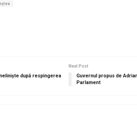
eștea
Next Post
neliniște după respingerea
Guvernul propus de Adrian
Parlament