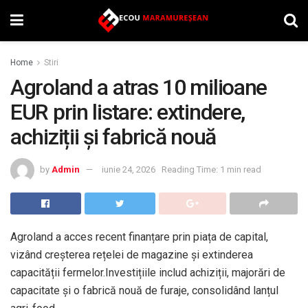
Home
Stiri
Agroland a atras 10 milioane
EUR prin listare: extindere,
achiziții și fabrică nouă
by
Admin
iunie 24, 2026
Reading Time: 1 min read
Agroland a acces recent finanțare prin piața de capital,
vizând creșterea rețelei de magazine și extinderea
capacității fermelor.Investițiile includ achiziții, majorări de
capacitate și o fabrică nouă de furaje, consolidând lanțul