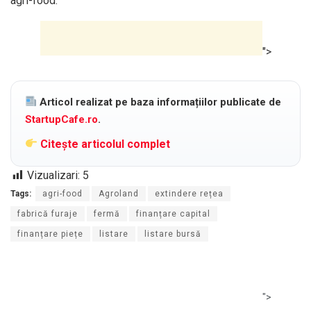
agri-food.
">
Articol realizat pe baza informațiilor publicate de
StartupCafe.ro
.
Citește articolul complet
Vizualizari:
5
Tags:
agri-food
Agroland
extindere rețea
fabrică furaje
fermă
finanțare capital
finanțare piețe
listare
listare bursă
">