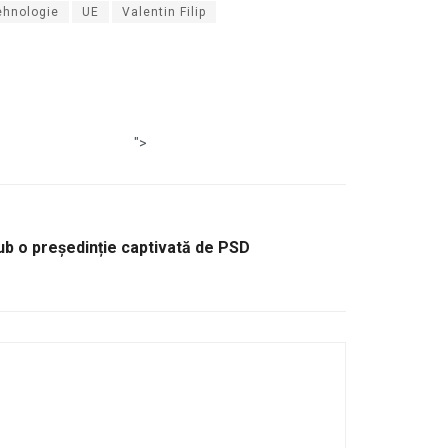
ehnologie
UE
Valentin Filip
">
sub o președinție captivată de PSD