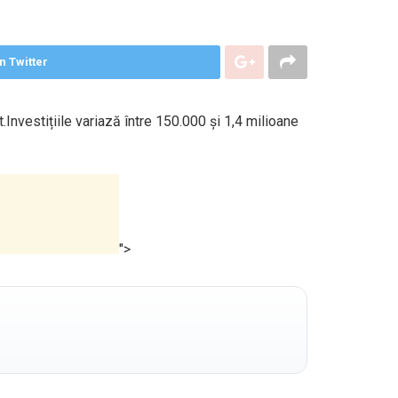
n Twitter
.Investițiile variază între 150.000 și 1,4 milioane
">