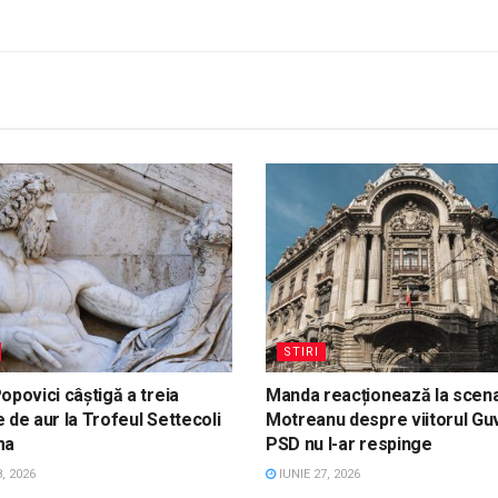
STIRI
opovici câștigă a treia
Manda reacționează la scena
 de aur la Trofeul Settecoli
Motreanu despre viitorul Gu
ma
PSD nu l-ar respinge
, 2026
IUNIE 27, 2026