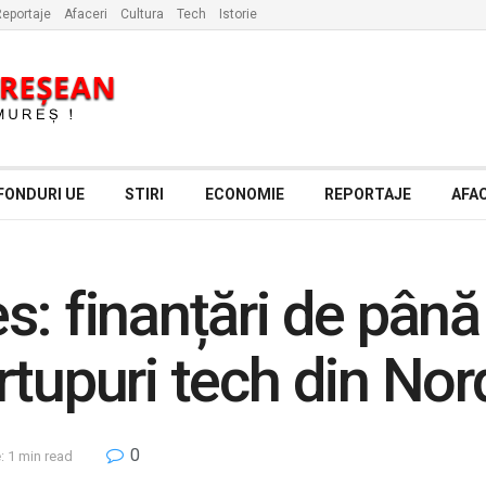
eportaje
Afaceri
Cultura
Tech
Istorie
FONDURI UE
STIRI
ECONOMIE
REPORTAJE
AFAC
: finanțări de până 
rtupuri tech din Nor
0
: 1 min read