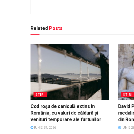
Related
Posts
STIRI
STIRI
Cod roșu de caniculă extins în
David P
România, cu valuri de căldură și
medalie
venituri temporare ale furtunilor
din Ro
IUNIE 29, 2026
IUNIE 28