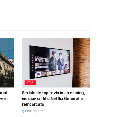
STIRI
riul
Seriale de top revin în streaming,
vern:
inclusiv un titlu Netflix Generația
reîncărcată
IUNIE 27, 2026