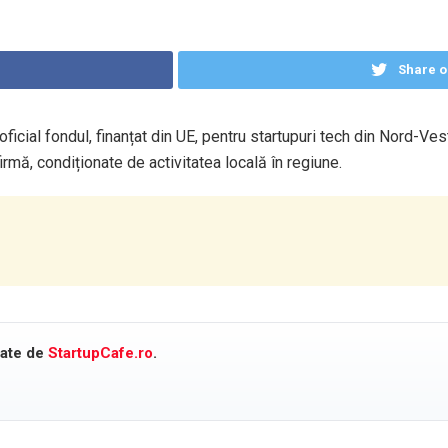
Share o
icial fondul, finanțat din UE, pentru startupuri tech din Nord-Vest
mă, condiționate de activitatea locală în regiune.
cate de
StartupCafe.ro
.