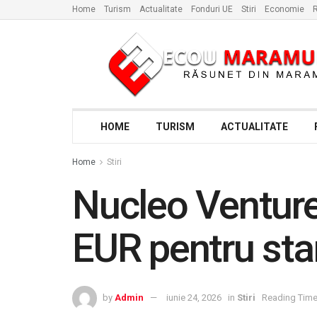
Home
Turism
Actualitate
Fonduri UE
Stiri
Economie
R
HOME
TURISM
ACTUALITATE
Home
Stiri
Nucleo Ventures
EUR pentru sta
by
Admin
iunie 24, 2026
in
Stiri
Reading Time