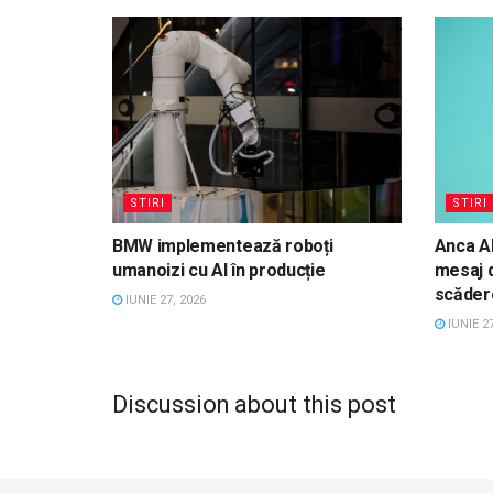
STIRI
STIRI
BMW implementează roboți
Anca Al
umanoizi cu AI în producție
mesaj d
scădere
IUNIE 27, 2026
IUNIE 27
Discussion about this post