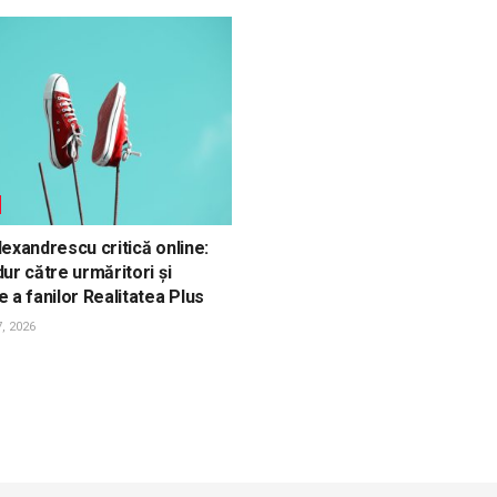
exandrescu critică online:
ur către urmăritori și
 a fanilor Realitatea Plus
, 2026