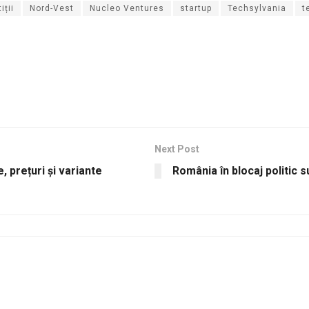
iții
Nord-Vest
Nucleo Ventures
startup
Techsylvania
t
Next Post
 prețuri și variante
România în blocaj politic 