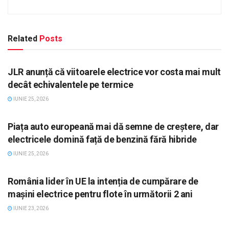
Related
Posts
STIRI, AUTO
JLR anunță că viitoarele electrice vor costa mai mult
decât echivalentele pe termice
IUNIE 25, 2026
STIRI, AUTO
Piața auto europeană mai dă semne de creștere, dar
electricele domină față de benzină fără hibride
IUNIE 25, 2026
STIRI, AUTO
România lider în UE la intenția de cumpărare de
mașini electrice pentru flote în următorii 2 ani
IUNIE 23, 2026
STIRI, AUTO