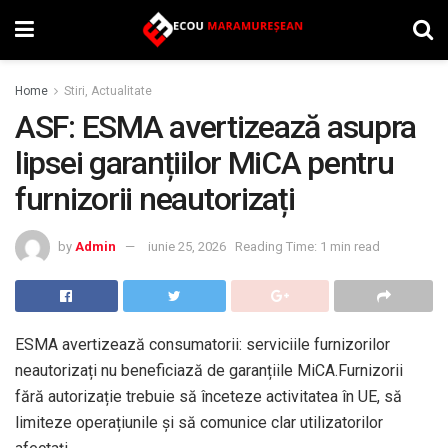
Home
Stiri, Actualitate
ASF: ESMA avertizează asupra
lipsei garanțiilor MiCA pentru
furnizorii neautorizați
by
Admin
iunie 25, 2026
Reading Time: 1 min read
ESMA avertizează consumatorii: serviciile furnizorilor
neautorizați nu beneficiază de garanțiile MiCA.Furnizorii
fără autorizație trebuie să înceteze activitatea în UE, să
limiteze operațiunile și să comunice clar utilizatorilor