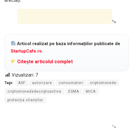
afectați.
">
Articol realizat pe baza informațiilor publicate de
StartupCafe.ro
.
Citește articolul complet
Vizualizari:
7
Tags:
ASF
autorizare
consumatori
criptomonede
criptomonededecriptoactive
ESMA
MiCA
protecția clienților
">