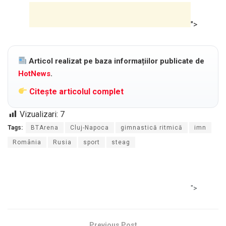
">
Articol realizat pe baza informațiilor publicate de
HotNews
.
Citește articolul complet
Vizualizari:
7
Tags:
BTArena
Cluj-Napoca
gimnastică ritmică
imn
România
Rusia
sport
steag
">
Previous Post