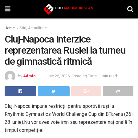
Home
Stiri, Actualitate
Cluj-Napoca interzice
reprezentarea Rusiei la turneu
de gimnastică ritmică
by
Admin
iunie 25, 2026
Reading Time: 1 min read
Cluj-Napoca impune restricții pentru sportivii ruși la
Rhythmic Gymnastics World Challenge Cup din BTarena (26-
28 iunie).Nu vor avea voie imn sau reprezentare națională în
timpul competiției.